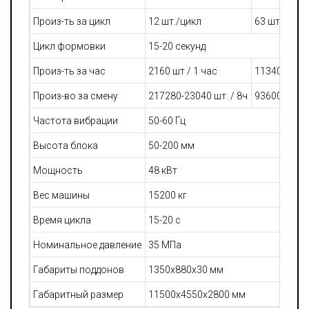
Произ-ть за цикл
12 шт./цикл
63 шт./цикл
Цикл формовки
15-20 секунд
Произ-ть за час
2160 шт / 1 час
11340 шт / 
Произ-во за смену
217280-23040 шт. / 8ч
93600-12480
Частота вибрации
50-60 Гц
Высота блока
50-200 мм
Мощность
48 кВт
Вес машины
15200 кг
Время цикла
15-20 с
Номинальное давление
35 МПа
Габариты поддонов
1350x880x30 мм
Габаритный размер
11500x4550x2800 мм