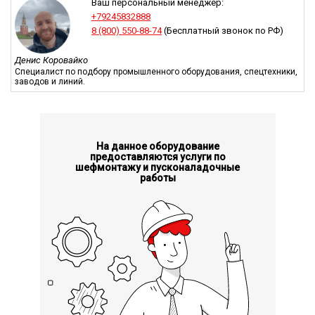
двигателями. Верхний и нижний пресс с 4 синхронными
Ваш персональный менеджер:
валами (8 синхронных зубчатых колес и блок
+79245832888
позиционирования стойки).
Все формы изготовлены из стали
8 (800) 550-88-74
(Бесплатный звонок по РФ)
стандарта ЕС. После
высокоточной резки проводится
высокотемпературная науглероживающая термообработка
Денис Коровайко
(температура 900 ℃, отпуск 200 ℃), так что твердость
Специалист по подбору промышленного оборудования, спецтехники,
форм достигает 55-63HRC. ПЛК и сенсорный экран - Siemens.
заводов и линий.
На данное оборудование
предоставляются услуги по
шефмонтажу и пусконаладочные
работы