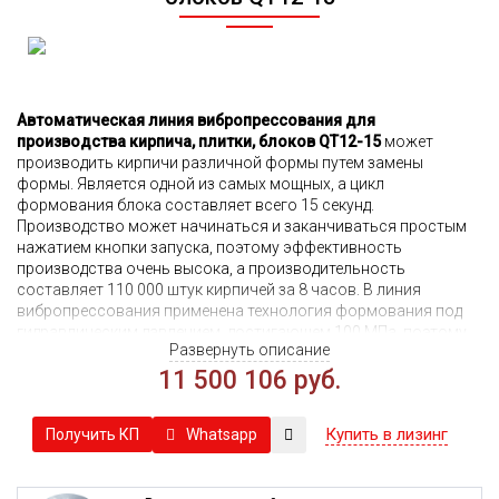
Автоматическая линия вибропрессования для
производства кирпича, плитки, блоков QT12-15
может
производить кирпичи различной формы путем замены
формы. Является одной из самых мощных, а цикл
формования блока составляет всего 15 секунд.
Производство может начинаться и заканчиваться простым
нажатием кнопки запуска, поэтому эффективность
производства очень высока, а производительность
составляет 110 000 штук кирпичей за 8 часов. В линия
вибропрессования применена технология формования под
гидравлическим давлением, достигающем 100 МПа, поэтому
Развернуть описание
производимые блоки обладают высоким качеством, имеют
большую плотность и высокую прочность. С каждой
11 500 106 руб.
стороны вибропресса имеется два вибрационных
двигателя(общее кол-во 4), размер вибро-стола может
Купить в лизинг
Whatsapp
Получить КП
увеличиться по вашему запросу или в зависимости от
площади и формы итогового продукта. Эффективность
вибрации машины на 30-40% выше, чем у линий с 2