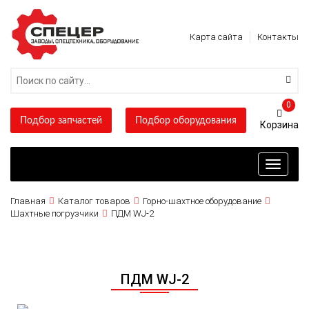
Карта сайта
Контакты
0
Подбор запчастей
Подбор оборудования
Toggle
navigati
Главная
Каталог товаров
Горно-шахтное оборудование
Шахтные погрузчики
ПДМ WJ-2
ПДМ WJ-2