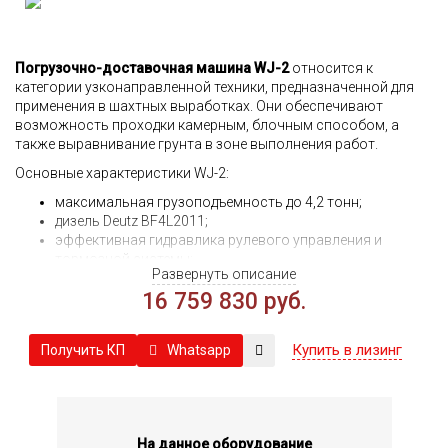
Погрузочно-доставочная машина WJ-2
относится к
категории узконаправленной техники, предназначенной для
применения в шахтных выработках. Они обеспечивают
возможность проходки камерным, блочным способом, а
также выравнивание грунта в зоне выполнения работ.
Основные характеристики WJ-2:
максимальная грузоподъемность до 4,2 тонн;
дизель Deutz BF4L2011;
эффективная гидравлика рулевого управления и
тормозной системы;
Развернуть описание
надежная трансмиссия, удобная в эксплуатации и
16 759 830 руб.
обслуживании;
наличие приводов мостов для уверенного движения на
наклонных поверхностях;
Купить в лизинг
Whatsapp
Получить КП
специальный рисунок протектора резины с
противоскользящим эффектом;
предельная высота подъема до 1700 мм;
повышенная маневренность для работы в
ограниченных пространствах;
На данное оборудование