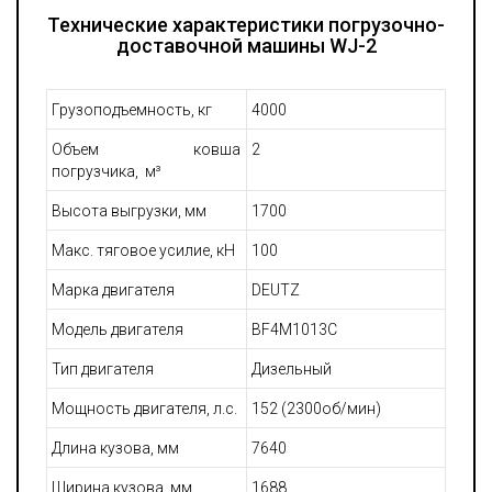
более двух месяцев.
Технические характеристики погрузочно-
Наличие полноценного сервисного обслуживания и
доставочной машины WJ-2
техподдержки в круглосуточном режиме, вне
зависимости от разницы в часовых поясах.
Предоставление заказчику всей информации по технике,
Грузоподъемность, кг
4000
включая руководство по эксплуатации производителя
и нормативы обслуживания с расходниками.
Объем ковша
2
Передача только надежной, полностью
погрузчика, м³
работоспособной техники, способной при организации
правильной эксплуатации прослужить долгие годы.
Высота выгрузки, мм
1700
Гарантированная поставка приобретаемых машин в
соответствии с предусмотренной заказом
Макс. тяговое усилие, кН
100
комплектацией.
Марка двигателя
DEUTZ
Модель двигателя
BF4M1013C
Тип двигателя
Дизельный
Мощность двигателя, л.с.
152 (2300об
/мин)
Длина кузова, мм
7640
Ширина кузова, мм
1688