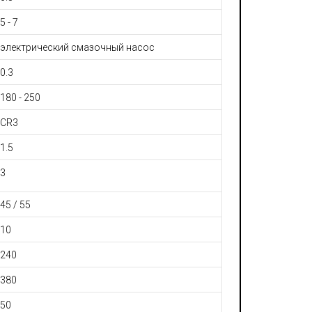
5 - 7
электрический смазочный насос
0.3
180 - 250
CR3
1.5
3
45 / 55
10
240
380
50