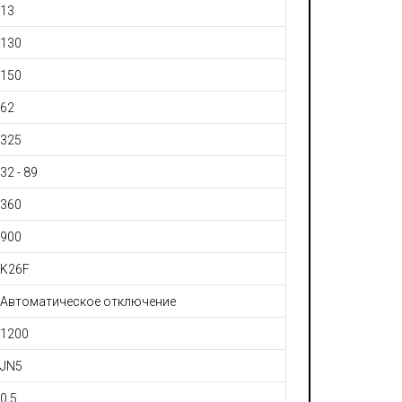
13
130
150
62
325
32 - 89
360
900
K26F
Автоматическое отключение
1200
JN5
0.5