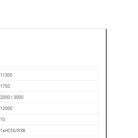
оизводственные простои.
11300
1750
2000 / 3000
12000
10
1хHC50/R38