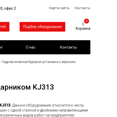
Карта сайта
Контакты
0, офис 2
0
тей
Подбор оборудования
нг
О нас
Контакты
Гидравлическая буровая установка с верхним
дарником KJ313
KJ313.
Данное оборудование относится к числу
ашин с одной стрелой и двойными направляющими.
я различных видов работ на предприятиях