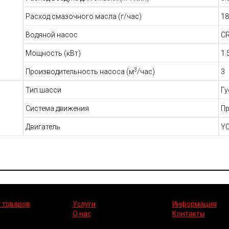
Расход смазочного масла (г/час)
18
Водяной насос
C
Мощность (кВт)
1.
3
Производительность насоса (м
/час)
3
Тип шасси
Гу
Система движения
Пр
Двигатель
Y
 товаров
Услуги
Информация
О нас
Контакты