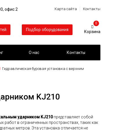
Карта сайта
Контакты
0, офис 2
0
тей
Подбор оборудования
нг
О нас
Контакты
Гидравлическая буровая установка с верхним
дарником KJ210
икальным ударником KJ210
представляет собой
х работ в ограниченных пространствах, таких как
ратных метров. Эта установка отличается не