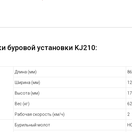
Одним из самых значительных преимуществ 
ударника. Это не только увеличивает скорост
критически важно в условиях ограниченного
Высокая степень автоматизации процессов 
персонала, повысить производительность и 
Для повышения мобильности установка може
позволяет ей перемещаться на небольшие р
и буровой установки KJ210:
в условиях, когда требуется быстрое переме
Длина (мм)
86
Ширина (мм)
12
Высота (мм)
17
Вес (кг)
62
Рабочая скорость (км/ч)
2
Бурильный молот
HC