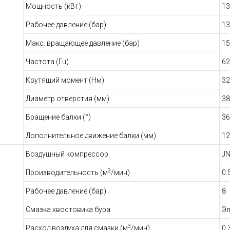
Мощность (кВт)
13
Рабочее давление (бар)
13
Макс. вращающее давление (бар)
15
Частота (Гц)
62
Крутящий момент (Нм)
32
Диаметр отверстия (мм)
38
Вращение балки (°)
36
Дополнительное движение балки (мм)
12
Воздушный компрессор
J
3
Производительность (м
/мин)
0.
Рабочее давление (бар)
8
Смазка хвостовика бура
Эл
3
Расход воздуха для смазки (м
/мин)
0.