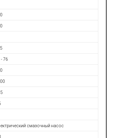
0
0
5
 - 76
0
00
N5
5
ектрический смазочный насос
3