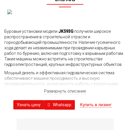
Буровые установки модели
JK593G
получили широкое
распространение в строительной отрасли и
горнодобывающей промышленности. Наличие гусеничного
хода делает их незаменимыми при проведении карьерных
работ по бурению, включая подготовку к взрывным работам.
Такие машины можно встретить на строительстве
гидроэлектростанций, крупных инфраструктурных объектов.
Мощный дизель и эффективная гидравлическая система
обеспечивают машине проходимость и высокую
производительность, возможность работы с различными
породами. Для вспомогательных операций установка
Развернуть описание
обеспечена дополнительным гидромотором.
Блок вращения с двумя двигателями позволяет регулировать
Купить в лизинг
Whatsapp
Узнать цену
скорость вращения бура, адаптируя ее под твердость породы,
в которой ведется бурение. Наличие амортизаторов
обеспечивает рост надежности и одновременности
стабильности работы, снижает общие затраты на содержание