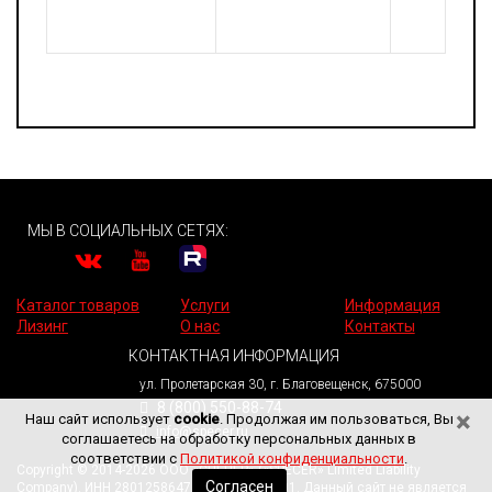
МЫ В СОЦИАЛЬНЫХ СЕТЯХ:
Каталог товаров
Услуги
Информация
Лизинг
О нас
Контакты
КОНТАКТНАЯ ИНФОРМАЦИЯ
ул. Пролетарская 30, г. Благовещенск, 675000
8 (800) 550-88-74
×
Наш сайт использует
cookie
. Продолжая им пользоваться, Вы
info@specer.ru
соглашаетесь на обработку персональных данных в
соответствии с
Политикой конфиденциальности
.
Copyright © 2014-2026 ООО «СПЕЦЕР» («SPECER» Limited Liability
Согласен
Company). ИНН 2801258647. КПП 280101001. Данный сайт не является