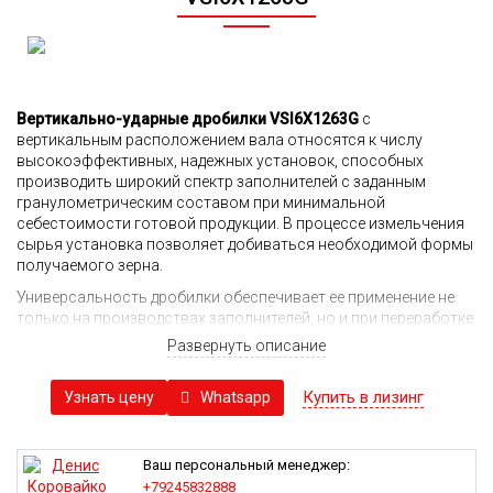
Вертикально-ударные дробилки VSI6X1263G
с
вертикальным расположением вала относятся к числу
высокоэффективных, надежных установок, способных
производить широкий спектр заполнителей с заданным
гранулометрическим составом при минимальной
себестоимости готовой продукции. В процессе измельчения
сырья установка позволяет добиваться необходимой формы
получаемого зерна.
Универсальность дробилки обеспечивает ее применение не
только на производствах заполнителей, но и при переработке
гипса, известняковых пород, организации добычи
Развернуть описание
фрикционного песка, переработке вторсырья, включая
керамические и стеклянные отходы.
Купить в лизинг
Whatsapp
Узнать цену
Как и другие дробилки семейства VSI6X иной
производительности, отличаются простотой конструкции и
эксплуатации, что снижение требования к качеству трудовых
Ваш персональный менеджер:
ресурсов и уровню подготовки персонала. За счет этого
+79245832888