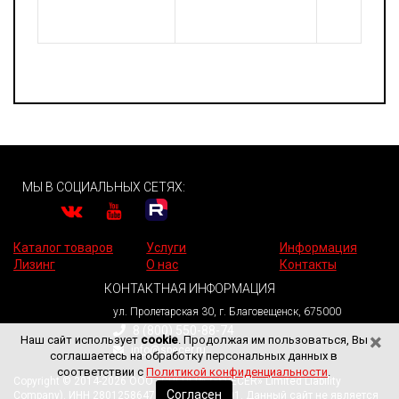
МЫ В СОЦИАЛЬНЫХ СЕТЯХ:
Каталог товаров
Услуги
Информация
Лизинг
О нас
Контакты
КОНТАКТНАЯ ИНФОРМАЦИЯ
ул. Пролетарская 30, г. Благовещенск, 675000
8 (800) 550-88-74
×
Наш сайт использует
cookie
. Продолжая им пользоваться, Вы
info@specer.ru
соглашаетесь на обработку персональных данных в
соответствии с
Политикой конфиденциальности
.
Copyright © 2014-2026 ООО «СПЕЦЕР» («SPECER» Limited Liability
Согласен
Company). ИНН 2801258647. КПП 280101001. Данный сайт не является