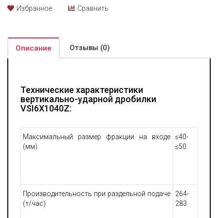
технологическими преимуществами, например, бункер
Избранное
Сравнить
увеличенного объема, сварной корпус, возможность
управления подачей сырья, это позволяет обеспечить
высокую эффективность производственной деятельности.
Отзывы (0)
Описание
Технические характеристики
вертикально-ударной дробилки
VSI6X1040Z:
Максимальный размер фракции на входе
≤40-
(мм)
≤50
Производительность при раздельной подаче
264-
(т/час)
283