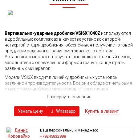
Вертикально-ударные дробилки VSI6X1040Z
используются
в дробильных комплексах в качестве установок второй-
четвертой стадии дробления, обеспечивая получение готовой
продукции заданного гранулометрического состава.
Установки позволяют получать высококачественный песок,
заполнители с определенной формой гранул, концентраты
различных минералов.
Модели VSI6X входит в линейку дробильных установок
различной производительности. Все они обладают четырьмя
отверстиями выброса материалов, а герметичная
конструкция исключает протечки смазочного масла из
Развернуть описание
барабана. Все это способствует росту надежности дробилки,
снижению времени простоев и финансовых затрат на
Купить в лизинг
Whatsapp
Узнать цену
проведение ремонта и технического обслуживания.
Принципы работы установки:
В основе дробилки лежит вертикальный вал с рабочим
Ваш персональный менеджер:
колесом. Подключенный к двигателю, он вращается с
+79245832888