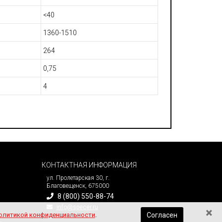
<40
1360-1510
264
0,75
4
КОНТАКТНАЯ ИНФОРМАЦИЯ
ул. Пролетарская 30, г.
Благовещенск, 675000
8 (800) 550-88-74
info@specer.ru
×
олитикой конфиденциальности
.
Согласен