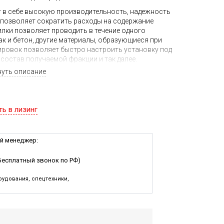
ет в себе высокую производительность, надежность
 позволяет сократить расходы на содержание
ки позволяет проводить в течение одного
ак и бетон, другие материалы, образующиеся при
ировок позволяет быстро настроить установку под
 состав получаемой фракции и так далее.
нуть описание
сть конструкции, что позволяет под заказ
роводить установку дополнительных блоков и
шествии 20 лет такие машины сохраняют
но выполняют возложенные на них задачи. Чаще
ть в лизинг
оставе комплексов дробления вместе с моделями
гусеничное шасси или полумобильное исполнение.
й менеджер:
Бесплатный звонок по РФ)
удования, спецтехники,