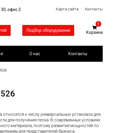
Карта сайта
Контакты
 30, офис 2
0
тей
Подбор оборудования
нг
О нас
Контакты
9526
9526
а относятся к числу универсальных установок для
и для получения песка. В современных условиях
ьного материала, поэтому развитие мощностей по
влением для представителей бизнеса.