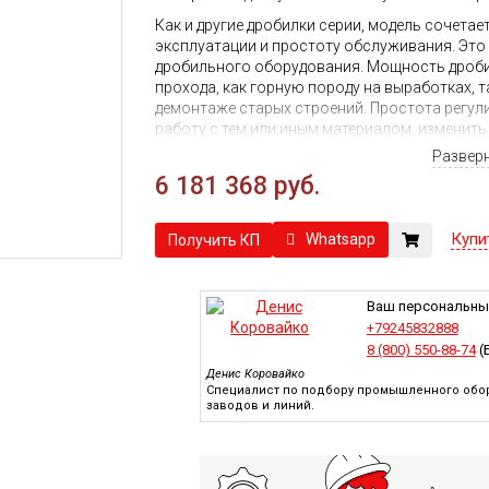
Как и другие дробилки серии, модель сочета
эксплуатации и простоту обслуживания. Это
дробильного оборудования. Мощность дробил
прохода, как горную породу на выработках, т
демонтаже старых строений. Простота регул
работу с тем или иным материалом, изменить
Развер
Для модели
VSI 9526
характерна универсально
6 181 368 руб.
создавать решения под различные задачи, п
модулей. Практика показывает, даже по про
работоспособность и надежность, эффектив
Купи
Whatsapp
Получить КП
всего они устанавливаются стационарно в с
конусного типа, но возможен их монтаж на 
Ваш персональны
+79245832888
8 (800) 550-88-74
(
Денис Коровайко
Специалист по подбору промышленного обор
заводов и линий.