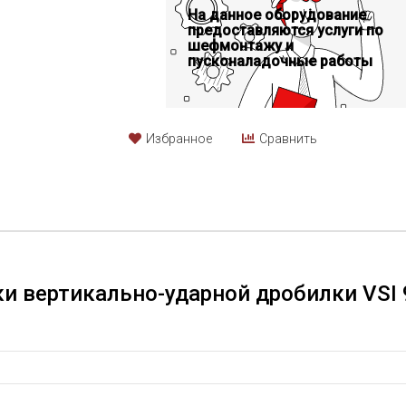
На данное оборудование
предоставляются услуги по
шефмонтажу и
пусконаладочные работы
Избранное
Сравнить
и вертикально-ударной дробилки VSI 