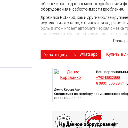
обеспечивает одновременное дробление и ф
оборудования и себестоимости дробления.
Дробилка PCL-750, как и другие более крупн
вертикального вала, отличаются надежность
роль в этом играет автоматическая смазка т
конструкции в расчет принимались междуна
применяемому в суровых условиях.
Развер
С целью повышения скорости дробления рот
конструкция ротора в совокупности с боле
Купить в л
Whatsapp
Узнать цену
способствует росту надежности службы под
владельца на обслуживание дробильного обо
предусмотрена система контроля уровня виб
Ваш персональны
Управление дробилкой предусматривается ч
+79245832888
формирования управляющих команд и возмо
8 (800) 550-88-74
(
Управляющая система опирается на многочи
Денис Коровайко
скорость вращения ротора, температура смазк
Специалист по подбору промышленного обор
заводов и линий.
зависимости от них контроллер способен с
на критические параметры.
Внедрение цифровых средств управления в д
где возникли проблемы или каким элементам
избежать серьезной неисправности.
На данное оборудование