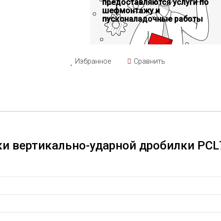
предоставляются услуги по
шефмонтажу и
пусконаладочные работы
Избранное
Сравнить
ки вертикально-ударной дробилки PCL