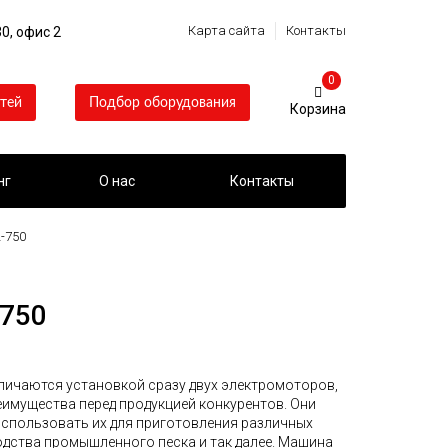
Карта сайта
Контакты
0, офис 2
0
тей
Подбор оборудования
нг
О нас
Контакты
-750
-750
личаются установкой сразу двух электромоторов,
еимущества перед продукцией конкурентов. Они
спользовать их для приготовления различных
одства промышленного песка и так далее. Машина