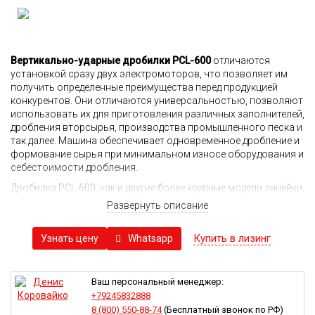
Вертикально-ударные дробилки PCL-600
отличаются
установкой сразу двух электромоторов, что позволяет им
получить определенные преимущества перед продукцией
конкурентов. Они отличаются универсальностью, позволяют
использовать их для приготовления различных заполнителей,
дробления вторсырья, производства промышленного песка и
так далее. Машина обеспечивает одновременное дробление и
формование сырья при минимальном износе оборудования и
себестоимости дробления.
Дробилка PCL-600, как и другие более крупные модели линейки,
предусматривают наличие вертикального вала, отличаются
Развернуть описание
надежностью и неприхотливостью в работе. Не последнюю
роль в этом играет автоматическая смазка трущихся,
Купить в лизинг
Whatsapp
Узнать цену
подвижных деталей. При разработке конструкции в расчет
принимались международные стандарты к дробильному
оборудованию, применяемому в суровых условиях.
Ваш персональный менеджер:
С целью повышения скорости дробления ротор имеет
+79245832888
дополнительную футеровку. Подобная конструкция ротора в
8 (800) 550-88-74
(Бесплатный звонок по РФ)
совокупности с более низкими эксплуатационными