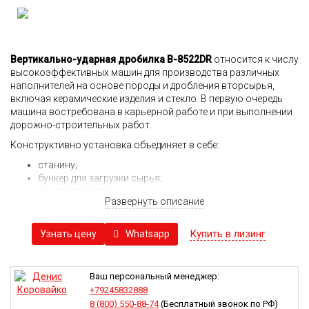
Вертикально-ударная дробилка B-8522DR
относится к числу
высокоэффективных машин для производства различных
наполнителей на основе породы и дробления вторсырья,
включая керамические изделия и стекло. В первую очередь
машина востребована в карьерной работе и при выполнении
дорожно-строительных работ.
Конструктивно установка объединяет в себе:
станину;
бункер для загрузки сырья;
электродвигатель;
Развернуть описание
крышку с гидравлическими приводами;
ротор;
ударники с утяжелением;
Купить в лизинг
Whatsapp
Узнать цену
главный вал;
отражатели;
систему смазки;
Ваш персональный менеджер:
гидравлику (масляный бак, насос, система
+79245832888
трубопроводов);
8 (800) 550-88-74
(Бесплатный звонок по РФ)
элементы управления;