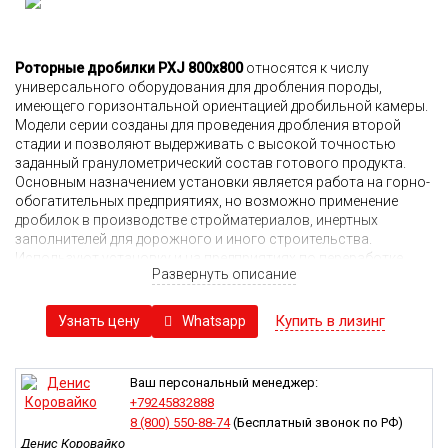
Роторные дробилки PXJ 800х800
относятся к числу
универсального оборудования для дробления породы,
имеющего горизонтальной ориентацией дробильной камеры.
Модели серии созданы для проведения дробления второй
стадии и позволяют выдерживать с высокой точностью
заданный гранулометрический состав готового продукта.
Основным назначением установки является работа на горно-
обогатительных предприятиях, но возможно применение
дробилок в производстве стройматериалов, инертных
заполнителей для дорожного и иного строительства.
Используют установку и на предприятиях по переработке
Развернуть описание
отходов, например, дроблении старого бетона в процессе его
утилизации или подготовки к повторному использованию.
Купить в лизинг
Whatsapp
Узнать цену
Роторные дробилки PXJ объединяют большое количество
моделей с одинаковой конструкцией, но различной
производительностью и допустимым фракционным
составом продуктов дробления. Гидравлическое открытие
Ваш персональный менеджер:
фартука упрощает проведение сервисных и ремонтных работ,
+79245832888
а крепление ударных молотов рассчитано на возможность
8 (800) 550-88-74
(Бесплатный звонок по РФ)
быстрой смены. Изготовление ударных пластин допускается в
Денис Коровайко