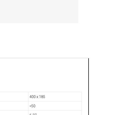
400 х 185
<50