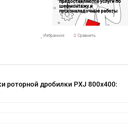
предоставляются услуги по
шефмонтажу и
пусконаладочные работы
Избранное
Сравнить
ки роторной дробилки PXJ 800x400: