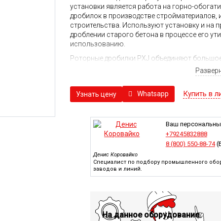
установки является работа на горно-обогат
дробилок в производстве стройматериалов, 
строительства. Используют установку и на п
дроблении старого бетона в процессе его ут
использованию.
Роторные дробилки PXJ объединяют большое
но различной производительностью и допу
Развер
дробления. Гидравлическое открытие фартук
работ, а крепление ударных молотов рассчи
Купить в л
Whatsapp
Узнать цену
ударных пластин допускается в двух варианта
осуществляется на необслуживаемые пружин
отверстия позволяет направлять на измельч
застревания.
Ваш персональны
+79245832888
За счет наличия значительной колеблющейс
8 (800) 550-88-74
(
больших сил на исходный материал, в результ
Денис Коровайко
фрагменты.
Специалист по подбору промышленного обор
заводов и линий.
На данное оборудование