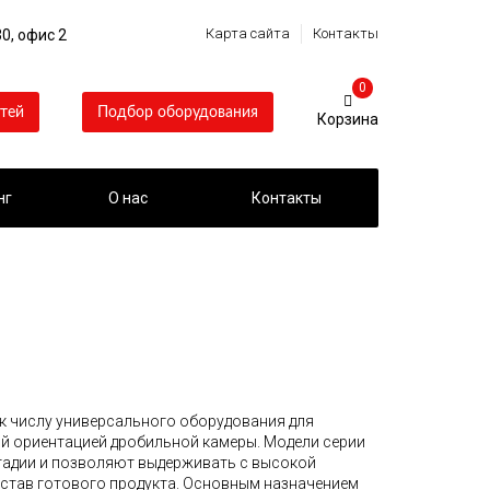
Карта сайта
Контакты
0, офис 2
0
тей
Подбор оборудования
нг
О нас
Контакты
к числу универсального оборудования для
й ориентацией дробильной камеры. Модели серии
тадии и позволяют выдерживать с высокой
став готового продукта. Основным назначением