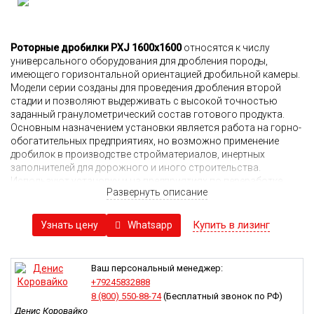
Роторные дробилки PXJ 1600х1600
относятся к числу
универсального оборудования для дробления породы,
имеющего горизонтальной ориентацией дробильной камеры.
Модели серии созданы для проведения дробления второй
стадии и позволяют выдерживать с высокой точностью
заданный гранулометрический состав готового продукта.
Основным назначением установки является работа на горно-
обогатительных предприятиях, но возможно применение
дробилок в производстве стройматериалов, инертных
заполнителей для дорожного и иного строительства.
Используют установку и на предприятиях по переработке
Развернуть описание
отходов, например, дроблении старого бетона в процессе его
утилизации или подготовки к повторному использованию.
Купить в лизинг
Whatsapp
Узнать цену
Роторные дробилки PXJ объединяют большое количество
моделей с одинаковой конструкцией, но различной
производительностью и допустимым фракционным
составом продуктов дробления. Гидравлическое открытие
Ваш персональный менеджер:
фартука упрощает проведение сервисных и ремонтных работ,
+79245832888
а крепление ударных молотов рассчитано на возможность
8 (800) 550-88-74
(Бесплатный звонок по РФ)
быстрой смены. Изготовление ударных пластин допускается в
Денис Коровайко