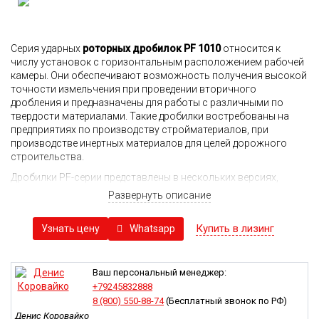
Серия ударных
роторных дробилок PF 1010
относится к
числу установок с горизонтальным расположением рабочей
камеры. Они обеспечивают возможность получения высокой
точности измельчения при проведении вторичного
дробления и предназначены для работы с различными по
твердости материалами. Такие дробилки востребованы на
предприятиях по производству стройматериалов, при
производстве инертных материалов для целей дорожного
строительства.
Дробилки PF-серии представлены в нескольких версиях,
различающихся между собой производительностью и
Развернуть описание
диапазоном размера частиц исходного сырья и готовой
продукции. При этом все они адаптированы для эксплуатации
Купить в лизинг
Whatsapp
Узнать цену
в сложных условиях промышленных объектов с повышенной
запыленностью. Модульный принцип установок позволяет не
только упростить проведение ремонта или модернизации
оборудования, но и при необходимости быстро адаптировать
Ваш персональный менеджер:
дробилку для выполнения конкретных целей.
+79245832888
8 (800) 550-88-74
(Бесплатный звонок по РФ)
Основным элементом установки является вращающийся
Денис Коровайко