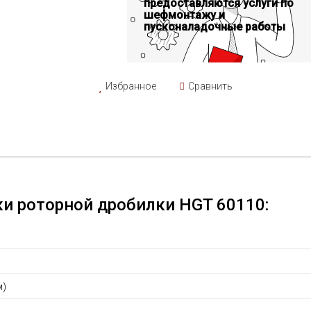
предоставляются услуги по
шефмонтажу и
пусконаладочные работы
Избранное
Сравнить
ки роторной дробилки HGT 60110:
м)