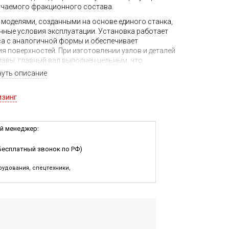
учаемого фракционного состава.
моделями, созданными на основе единого станка,
енные условия эксплуатации. Установка работает
са с аналогичной формы и обеспечивает
 поверхностей. При изготовлении узлов и деталей
авы, главный вал выполнен цельным, что
ойкость к износу. Способствует более
нуть описание
ичие автоматической системы смазки с
изированной системы управления позволяет
изинг
 а также оперативно информировать о
ситуаций. При необходимости система легко
й менеджер:
ными элементами дробилки обеспечивает
тава готового продукта в процессе первичного
Бесплатный звонок по РФ)
удования, спецтехники,