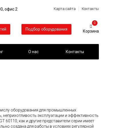
Карта сайта
Контакты
0, офис 2
0
тей
Подбор оборудования
нг
О нас
Контакты
числу оборудования для промышленных
ь, неприхотливость эксплуатации и эффективность
T 60110, как и другие представители серии имеет
льно создана для работы в условиях регулярной