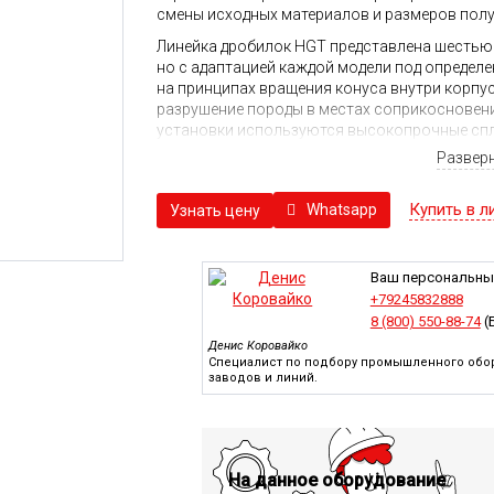
смены исходных материалов и размеров пол
Линейка дробилок HGT представлена шестью 
но с адаптацией каждой модели под определ
на принципах вращения конуса внутри корпу
разрушение породы в местах соприкосновения
установки используются высокопрочные спл
позволяет увеличить его долговечность и ст
Развер
продолжительному сроку эксплуатации и нал
встроенным подогревом. Наличие компьютер
Купить в л
Whatsapp
Узнать цену
сохранять в памяти все рабочие параметры,
возникновении неисправностей и нештатных 
подстраивается под настройку аналитики.
Ваш персональны
Гидравлическая система управления подвиж
+79245832888
получение точного гранулометрического сос
8 (800) 550-88-74
(
дробления.
Денис Коровайко
Специалист по подбору промышленного обор
заводов и линий.
На данное оборудование