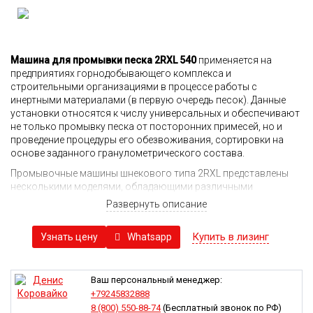
Машина для промывки песка 2RXL 540
применяется на
предприятиях горнодобывающего комплекса и
строительными организациями в процессе работы с
инертными материалами (в первую очередь песок). Данные
установки относятся к числу универсальных и обеспечивают
не только промывку песка от посторонних примесей, но и
проведение процедуры его обезвоживания, сортировки на
основе заданного гранулометрического состава.
Промывочные машины шнекового типа 2RXL представлены
несколькими моделями, обладающими различными
показателями производительности, но идентичной
Развернуть описание
конструкцией и принципами работы. В основе конструкции
установки лежит сварная рама, на которой покоится
Купить в лизинг
Whatsapp
Узнать цену
металлическое корыто. Внутри него располагается два вала с
индивидуальными приводами от электромоторов, через
редуктор и ременную передачу. Конструкция может
предусматривать и наличие одного вала, но в этом случае
Ваш персональный менеджер:
мощность установки будет существенно ниже. Управление
+79245832888
осуществляется посредством изменения скорости вращения
8 (800) 550-88-74
(Бесплатный звонок по РФ)