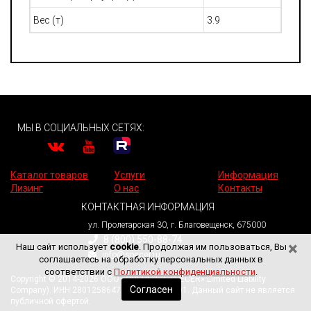
Вес (т)
3.9
МЫ В СОЦИАЛЬНЫХ СЕТЯХ:
Каталог товаров
Услуги
Информация
Лизинг
О нас
Контакты
КОНТАКТНАЯ ИНФОРМАЦИЯ
ул. Пролетарская 30, г. Благовещенск, 675000
8 (800) 550-88-74
×
Наш сайт использует
cookie
. Продолжая им пользоваться, Вы
info@specer.ru
соглашаетесь на обработку персональных данных в
соответствии с
Политикой конфиденциальности
.
Copyright © 2014-2026 ООО «СПЕЦЕР» («SPECER» Limited Liability
Согласен
Company). ИНН 2801258647. КПП 280101001. Данный сайт не является
публичной офертой.