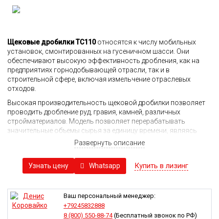
Щековые дробилки TC110
относятся к числу мобильных
установок, смонтированных на гусеничном шасси. Они
обеспечивают высокую эффективность дробления, как на
предприятиях горнодобывающей отрасли, так и в
строительной сфере, включая измельчение отраслевых
отходов.
Высокая производительность щековой дробилки позволяет
проводить дробление руд, гравия, камней, различных
стройматериалов. Модель позволяет перерабатывать
значительные объемы сырья за единицу времени, являясь
одной из наиболее эффективных в своем сегменте.
Развернуть описание
За счет собственного гусеничного хода дробилка способна
самостоятельно перемещаться на небольшие расстояния,
Купить в лизинг
Whatsapp
Узнать цену
например, в пределах карьера или строительной площадки,
включая участки с пересеченной местностью. Кроме того,
гусеничное шасси обеспечивает мобильной установке
Ваш персональный менеджер:
необходимый уровень устойчивости в процессе работы.
+79245832888
Интегрированные системы автоматизации процессов
8 (800) 550-88-74
(Бесплатный звонок по РФ)