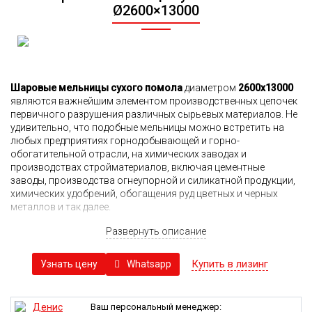
Ø2600×13000
Шаровые мельницы сухого помола
диаметром
2600х13000
являются важнейшим элементом производственных цепочек
первичного разрушения различных сырьевых материалов. Не
удивительно, что подобные мельницы можно встретить на
любых предприятиях горнодобывающей и горно-
обогатительной отрасли, на химических заводах и
производствах стройматериалов, включая цементные
заводы, производства огнеупорной и силикатной продукции,
химических удобрений, обогащения руд цветных и черных
металлов и так далее.
Мельницы сухого помола произведены с использованием
Развернуть описание
запчастей европейских производителей и ведущих китайских
брендов. В зависимости от задач, стоящих перед
Купить в лизинг
Whatsapp
Узнать цену
предприятием, есть возможность подобрать мельницу
соответствующей производительности, принимая в расчет
особенности расположения на местности и степень помола и
другие параметры.
Ваш персональный менеджер: