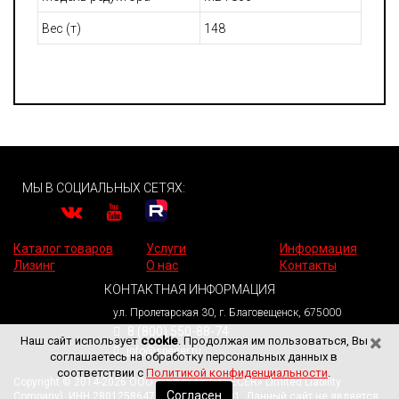
Вес (т)
148
МЫ В СОЦИАЛЬНЫХ СЕТЯХ:
Каталог товаров
Услуги
Информация
Лизинг
О нас
Контакты
КОНТАКТНАЯ ИНФОРМАЦИЯ
ул. Пролетарская 30, г. Благовещенск, 675000
8 (800) 550-88-74
×
Наш сайт использует
cookie
. Продолжая им пользоваться, Вы
info@specer.ru
соглашаетесь на обработку персональных данных в
соответствии с
Политикой конфиденциальности
.
Copyright © 2014-2026 ООО «СПЕЦЕР» («SPECER» Limited Liability
Согласен
Company). ИНН 2801258647. КПП 280101001. Данный сайт не является