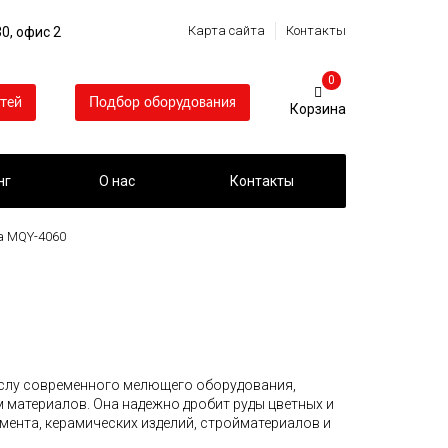
Карта сайта
Контакты
0, офис 2
0
тей
Подбор оборудования
нг
О нас
Контакты
а MQY-4060
слу современного мелющего оборудования,
материалов. Она надежно дробит руды цветных и
мента, керамических изделий, стройматериалов и