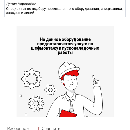
за счет прохождения породы через несколько уровней
Денис Коровайко
колец удается добиться равномерности дробления и
Специалист по подбору промышленного оборудования, спецтехники,
заводов и линий.
тонкого помола;
установка не требуется много места для монтажа, а
высокий уровень автоматизации позволяет упростить
процессы управления;
низкий уровень шумности и высокая надежность
На данное оборудование
мельницы, что позволяет применять ее в различных
предоставляются услуги по
условиях эксплуатации.
шефмонтажу и пусконаладочные
работы
Мельница SDTM750 выступает высокоэффективным
оборудованием дробления и измельчения широкого спектра
материалов, востребованным в различных отраслях
экономики. Они обеспечивают точность помола, простоту
управления фракционным составом готовой продукции.
Избранное
Сравнить