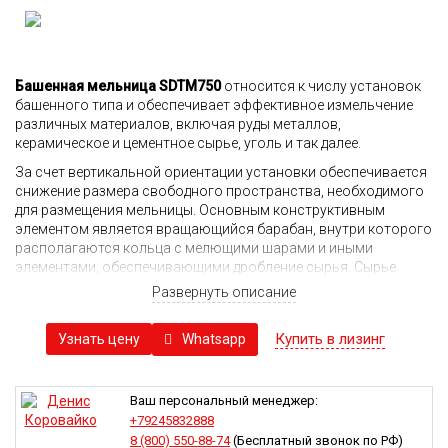
Башенная мельница SDTM750
относится к числу установок
башенного типа и обеспечивает эффективное измельчение
различных материалов, включая руды металлов,
керамическое и цементное сырье, уголь и так далее.
За счет вертикальной ориентации установки обеспечивается
снижение размера свободного пространства, необходимого
для размещения мельницы. Основным конструктивным
элементом является вращающийся барабан, внутри которого
располагаются кольца с мелющими шарами и иными
элементами, обеспечивающими дробление сырья. Сырье
поступает в барабан сверху, последовательно оказываясь на
Развернуть описание
кольцах различных уровней. Перемещающиеся внутри
каждого из них мелющие шары в процессе контакта с
Купить в лизинг
Whatsapp
Узнать цену
породой разрушают ее и перемалывают.
Башенный тип мельницы позволяет получить несколько
преимуществ:
Ваш персональный менеджер:
достигается высокая производительность установки и
+79245832888
качественное измельчение материалов;
8 (800) 550-88-74
(Бесплатный звонок по РФ)