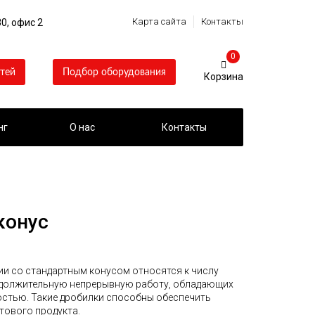
Карта сайта
Контакты
0, офис 2
0
тей
Подбор оборудования
нг
О нас
Контакты
конус
и со стандартным конусом относятся к числу
одолжительную непрерывную работу, обладающих
стью. Такие дробилки способны обеспечить
тового продукта.