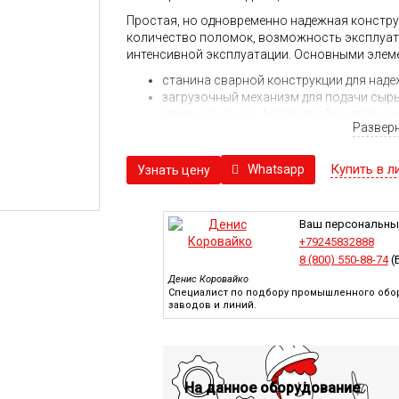
Простая, но одновременно надежная констру
количество поломок, возможность эксплуата
интенсивной эксплуатации. Основными элем
станина сварной конструкции для наде
загрузочный механизм для подачи сырь
опорная чаша с футеровкой внутренних
Развер
электродвигатель с приводными валам
эксцентрик для создания маятниковой 
внутренний (подвижный) и внешний (не
Купить в л
Whatsapp
Узнать цену
регулировочное кольцо для корректир
гидравлическая система;
система смазки подвижных, трущихся с
Ваш персональны
система управления со средствами авт
+79245832888
Гидравлика в дробилках S84 обеспечивает за
8 (800) 550-88-74
(
остановки процесса дробления фрагментов, 
Денис Коровайко
поддающихся разрушению.
Специалист по подбору промышленного обор
заводов и линий.
В большинстве случаев подобные дробилки, п
многоступенчатых дробильных комплексов, г
транспортерами и другими элементами и сис
Особенности дробилки S84:
На данное оборудование