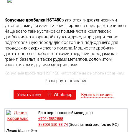
Конусные дробилки HST450
являются гидравлическими
установками для измельчения широкого спектра материалов.
Чаще всего такие установки применяют в комплексах
дробления на вторичной ступени, доводя предварительно
подготовленную породу для состояния, подходящего для
проведения сверхмелкого помола. Мощности дробилки
достаточно для работы с такими твердыми породами как
гранит, базальт, а также рудами металлов, доломитом,
известняком и другими материалами.
Конусные дробилки HST450 изготовлены с использованием
высококачественных комплектующих, базируются на
Развернуть описание
прочном основании и способны работать в условиях
значительных эксплуатационных нагрузок и агрессивной
Купить в лизинг
Whatsapp
Узнать цену
внешней среды. За счет значительной мощности такие
установки эффективно справляются с дроблением
различного сырья и обладают улучшенной
производительностью. Модель легко справляется с
Ваш персональный менеджер:
длительной работой под максимальными нагрузками, что
+79245832888
положительно сказывается на экономической
8 (800) 550-88-74
(Бесплатный звонок по РФ)
эффективности.
Денис Коровайко