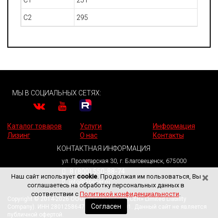
C2
295
МЫ В СОЦИАЛЬНЫХ СЕТЯХ:
Каталог товаров
Услуги
Информация
Лизинг
О нас
Контакты
КОНТАКТНАЯ ИНФОРМАЦИЯ
ул. Пролетарская 30, г. Благовещенск, 675000
8 (800) 550-88-74
×
Наш сайт использует
cookie
. Продолжая им пользоваться, Вы
info@specer.ru
соглашаетесь на обработку персональных данных в
соответствии с
Политикой конфиденциальности
.
Copyright © 2014-2026 ООО «СПЕЦЕР» («SPECER» Limited Liability
Согласен
Company). ИНН 2801258647. КПП 280101001. Данный сайт не является
публичной офертой.