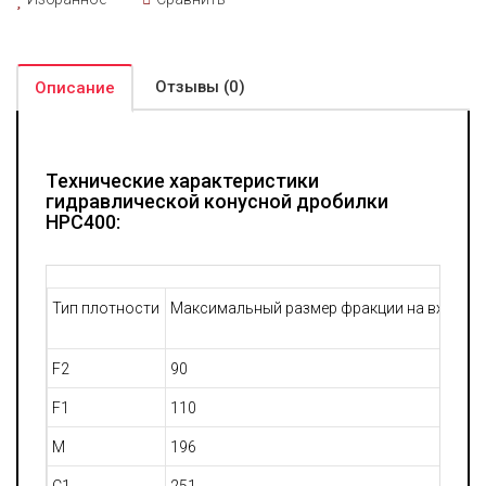
Управление машиной обеспечивается электроникой с панели
оператора, обеспечивая плавность пуска, полный контроль
над всеми рабочими параметрами и высокий уровень
Отзывы (0)
автоматизации процессов.
Описание
Технические характеристики
гидравлической конусной дробилки
HPC400:
Тип плотности
Максимальный размер фракции на входе (
F2
90
F1
110
M
196
C1
251