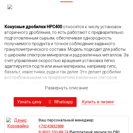
Конусные дробилки HPC400
относятся к числу установок
вторичного дробления, то есть работают с предварительно
подготовленным сырьем, обеспечивая однородность
получаемого продукта и точное соблюдение заданного
гранулометрического состава. Модель подходит для работы
с широким спектром минералов и руд различных металлов. За
счет управления скоростью вращения установка легко
адаптируется под те или иные материалы, например гипс,
базальт, известняки, руда и так далее. Это делает дробилки
востребованными на предприятиях различных секторов
экономики, не только горнодобывающих, но и производства
Развернуть описание
стройматериалов, цемента, в металлургии и так далее.
Технология дробления предусматривает механическое
Купить в лизинг
Whatsapp
Узнать цену
воздействие на породу сдавливанием между двумя
металлическими конусами, один из которых является
подвижным. Использование в конструкции деталей из
высокопрочных сталей позволяет добиться высокой
Ваш персональный менеджер:
прочности, надежности и долговечности оборудования,
+79245832888
низкую скорость эксплуатационного износа. Эксцентрик и
8 (800) 550-88-74
(Бесплатный звонок по РФ)