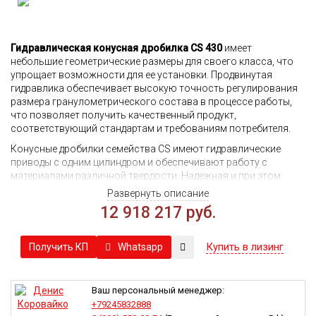
Гидравлическая конусная дробилка CS 430
имеет
небольшие геометрические размеры для своего класса, что
упрощает возможности для ее установки. Продвинутая
гидравлика обеспечивает высокую точность регулирования
размера гранулометрического состава в процессе работы,
что позволяет получить качественный продукт,
соответствующий стандартам и требованиям потребителя.
Конусные дробилки семейства
CS
имеют гидравлические
приводы с одним цилиндром и обеспечивают работу с
материалами различной твердости. Надежная и при этом
эффективная гидравлическая система позволяет добиться
Развернуть описание
отличной производительности, соблюдения заданного
12 918 217 руб.
размера фракции готовой продукции и одновременно
надежности.
Купить в лизинг
Whatsapp
Получить КП
За счет наличия гидравлической системы дробилка
самостоятельно компенсирует существующий износ, причем
делает это автоматически без вмешательства человека,
поддерживая необходимый уровень давления в системе. Как
Ваш персональный менеджер:
результат сроки службы дробилки увеличиваются.
+79245832888