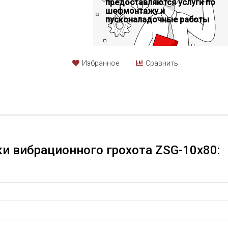
предоставляются услуги по
шефмонтажу и
пусконаладочные работы
Избранное
Сравнить
и вибрационного грохота ZSG-10x80: