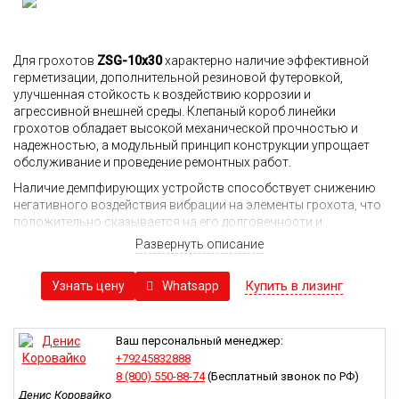
Для грохотов
ZSG-10x30
характерно наличие эффективной
герметизации, дополнительной резиновой футеровкой,
улучшенная стойкость к воздействию коррозии и
агрессивной внешней среды. Клепаный короб линейки
грохотов обладает высокой механической прочностью и
надежностью, а модульный принцип конструкции упрощает
обслуживание и проведение ремонтных работ.
Наличие демпфирующих устройств способствует снижению
негативного воздействия вибрации на элементы грохота, что
положительно сказывается на его долговечности и
количестве поломок.
Развернуть описание
Производитель использует различные современные решения
при проектировании своих грохотов. Сита выполнены в виде
Купить в лизинг
Whatsapp
Узнать цену
нескольких секций, где первая из них имеет наклон к
горизонту в 5 градусов. В результате со стороны выпуска
край оказывается выше, чем в точке загрузки. Вторая секция
Ваш персональный менеджер:
уже обладает наклоном в 45 градусов, обеспечивающим
+79245832888
значительно большую скорость выведения влаги из
8 (800) 550-88-74
(Бесплатный звонок по РФ)
материала. Небольшая рабочая амплитуда обеспечивает
Денис Коровайко