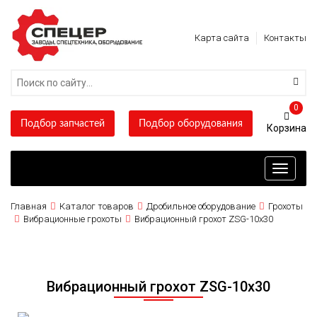
Карта сайта
Контакты
0
Подбор запчастей
Подбор оборудования
Toggle
navigati
Главная
Каталог товаров
Дробильное оборудование
Грохоты
Вибрационные грохоты
Вибрационный грохот ZSG-10х30
Вибрационный грохот ZSG-10х30