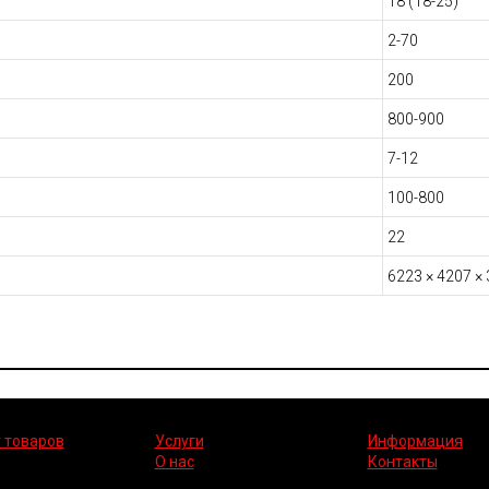
18 (18-25)
2-70
200
800-900
7-12
100-800
22
6223 × 4207 ×
 товаров
Услуги
Информация
О нас
Контакты