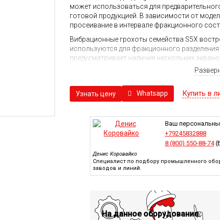
может использоваться для предварительного
готовой продукцией. В зависимости от моде
просеивание в интервале фракционного сост
Вибрационные грохоты семейства S5X востр
используются для фракционного разделения 
предусматривает наличие нескольких экрано
материал нескольких размеров.
Развер
Наибольшее распространение установки полу
различных рудных полезных ископаемых на 
Купить в л
Whatsapp
Узнать цену
отрасли, коммунального хозяйства и иных о
Конструктивно данное семейство грохотов 
установленным на нее корытом, элементами 
Ваш персональны
модульности конструкции обеспечивается вы
+79245832888
запчастям, что положительно сказывается н
8 (800) 550-88-74
(
расходные материалы стандартизированы и п
Денис Коровайко
Установка предусматривает наличие резинов
Специалист по подбору промышленного обор
заводов и линий.
обладают надежностью, функциональностью 
требуя технического обслуживания. Установк
боковой пластины, что позволяет отказаться
обратной сборки узла занимает не больше ч
будут минимизированы.
На данное оборудование