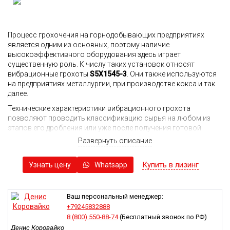
Процесс грохочения на горнодобывающих предприятиях
является одним из основных, поэтому наличие
высокоэффективного оборудования здесь играет
существенную роль. К числу таких установок относят
вибрационные грохоты
S5X1545-3
. Они также используются
на предприятиях металлургии, при производстве кокса и так
далее.
Технические характеристики вибрационного грохота
позволяют проводить классификацию сырья на любом из
этапов его дробления или уже после получения готовой
продукции.
Развернуть описание
Применение высокопрочных стабильных пластин с
термической обработкой обеспечивает устойчивость
Купить в лизинг
Узнать цену
Whatsapp
оборудования к воздействию вибрации, возникающей в
процессе работы. В результате существенно увеличивается
период непрерывной работы грохота без увеличения рисков
Ваш персональный менеджер:
его выхода из строя.
+79245832888
Для управления параметрами вибрации проводится
8 (800) 550-88-74
(Бесплатный звонок по РФ)
изменение балансировок вибровозбудителя путем
Денис Коровайко