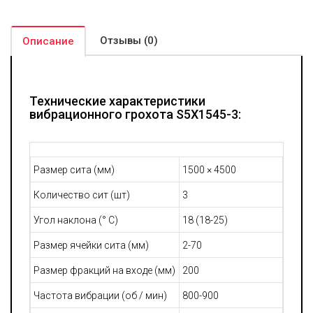
Сила возбуждения посредством эксцентрикового блока
задает коробу возвратно-поступательное движение с
возможностью изменения параметров амплитуды. Во время
Отзывы (0)
Описание
работы сырьевые материалы, расположенные на наклонном
экране, постоянно находятся в движении, мелкие фракции
(меньше размера сита) ссыпаются вниз, а крупные
задерживаются.
Технические характеристики
Серия грохотов S5X насчитывает большое количество
вибрационного грохота S5X1545-3:
размеров и палуб (максимально до 4-х палуб). Сетки для сита
могут изготавливаться из различных материалов, включая
перфорированный стальной лист, сетка из полиуретана.
Выбор делают в зависимости от материалов, с которыми
Размер сита (мм)
1500 × 4500
предполагается работать, причем для каждого из варианта
сетки используются свои методики ухода.
Количество сит (шт)
3
Угол наклона (° C)
18 (18-25)
Размер ячейки сита (мм)
2-70
Размер фракций на входе (мм)
200
Частота вибрации (об / мин)
800-900