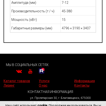
Амплитуда (мм)
7-12
Производительность (т / ч)
45-380
Мощность (кВт)
15
Габаритные размеры (мм)
4796 × 3190 × 3407
МЫ В СОЦИАЛЬНЫХ СЕТЯХ:
Каталог товаров
Услуги
Информация
Лизинг
О нас
Контакты
КОНТАКТНАЯ ИНФОРМАЦИЯ
ул. Пролетарская 30, г. Благовещенск, 675000
8 (800) 550-88-74
Наш сайт использует
cookie
. Продолжая им пользоваться, Вы