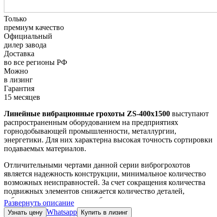
Только
премиум качество
Официальный
дилер завода
Доставка
во все регионы РФ
Можно
в лизинг
Гарантия
15 месяцев
Линейные вибрационные грохоты ZS-400х1500
выступают
распространенным оборудованием на предприятиях
горнодобывающей промышленности, металлургии,
энергетики. Для них характерна высокая точность сортировки
подаваемых материалов.
Отличительными чертами данной серии виброгрохотов
является надежность конструкции, минимальное количество
возможных неисправностей. За счет сокращения количества
подвижных элементов снижается количество деталей,
себестоимость содержания оборудования, упрощается
Развернуть описание
техническое обслуживание без потери качества работы по
Whatsapp
Узнать цену
Купить в лизинг