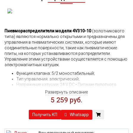
Пневмораспределители модели 4V310-10
(золотникового
типа) являются нормально открытыми и предназначены для
управления в пневматических системах, которые имеют
соединительные поверхности, такие как пневматические
плиты, на которых устанавливаются распределители.
Управление этими устройствами осуществляется с помощью
электромагнитных катушек.
Функция клапана: 5/2 моностабильный;
Тип управления: электрический;
Напряжение катушки: 24 V DC • Питание пилотного
каскада: внутреннее;
Развернуть описание
Стандартный номинальный расход: 1600л/мин;
5 259 руб.
Типоразмер: 3 (27 мм);
Электрическое подключение: разъём по DIN 43650 тип B
industrial (11 мм) 3-пин;
Whatsapp
Получить КП
Подключение: G3/8;
Материал корпуса: алюминий.
Ваш персональный менеджер: