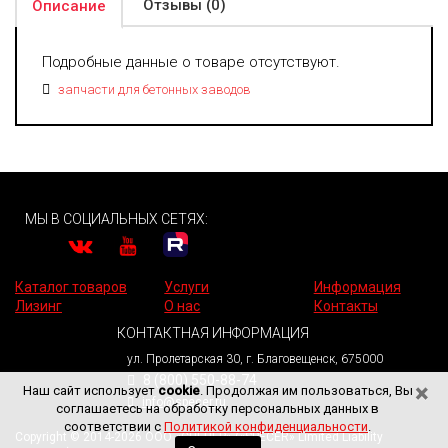
Отзывы (0)
Описание
Подробные данные о товаре отсутствуют.
запчасти для бетонных заводов
МЫ В СОЦИАЛЬНЫХ СЕТЯХ:
Каталог товаров
Услуги
Информация
Лизинг
О нас
Контакты
КОНТАКТНАЯ ИНФОРМАЦИЯ
ул. Пролетарская 30, г. Благовещенск, 675000
8 (800) 550-88-74
×
Наш сайт использует
cookie
. Продолжая им пользоваться, Вы
info@specer.ru
соглашаетесь на обработку персональных данных в
соответствии с
Политикой конфиденциальности
.
Copyright © 2014-2026 ООО «СПЕЦЕР» («SPECER» Limited Liability