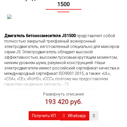
1500
Двигатель бетоносмесителя JS1500
представляет собой
полностью закрытый трехфазный асинхронный
электродвигатель, изготовленный специально для миксеров
серии JS. Электродвигатель обладает высокой
эффективностью, высоким пусковым крутящим моментом,
низким уровнем шума, разумной конструкцией. Наши
электродвигатели имеют российский сертификат качества и
международный сертификат ISO9001:2015, а также: «UL»,
«CSA», «CE», «RoHS», «CCC», поэтому мы предоставляем
гарантию на данную запчасть - 15
месяцев.
Мощность электромотора подбирается
Развернуть описание
индивидуально и зависит от рекомендаций завода-
производителя, который произвел конкретный смеситель. Для
193 420 руб.
миксера JS1500, чаще всего, это 60 киловаттный мотор, но
бывают и исключения. Верно подобрать и купить двигатель
Whatsapp
Получить КП
для бетоносмесителя JS китайского производства помогут
наши специалисты, просто нажмите кнопку "сделать заявку"