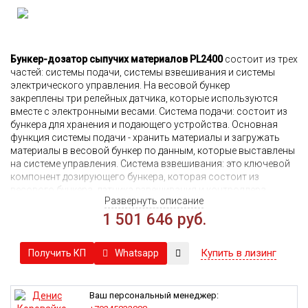
Бункер-дозатор сыпучих материалов PL2400
состоит из трех
частей: системы подачи, системы взвешивания и системы
электрического управления.
На весовой бункер
закреплены три релейных датчика, которые используются
вместе с электронными весами.
Система подачи: состоит из
бункера для хранения и подающего устройства.
Основная
функция системы подачи - хранить материалы и загружать
материалы в весовой бункер по данным, которые выставлены
на системе управления.
Система взвешивания: это ключевой
компонент дозирующего бункера, которая состоит из
весового бункера, датчика взвешивания и контроллера
Развернуть описание
дозирования.
Система управления: электрическая система
управления является основным компонентом бункера
1 501 646 руб.
инертных, так как с помощью нее осуществляется
управлении
взвешиванием, отображение работы и автоматическое
Купить в лизинг
Whatsapp
Получить КП
завершение процедуры дозирования.
Ваш персональный менеджер: