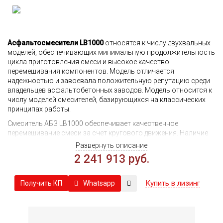
Асфальтосмесители LB1000
относятся к числу двухвальных
моделей, обеспечивающих минимальную продолжительность
цикла приготовления смеси и высокое качество
перемешивания компонентов. Модель отличается
надежностью и завоевала положительную репутацию среди
владельцев асфальтобетонных заводов. Модель относится к
числу моделей смесителей, базирующихся на классических
принципах работы.
Смеситель АБЗ LB1000 обеспечивает качественное
перемешивание смеси за счет кругового движения. Наличие
двух валов с различной направленностью вращения
Развернуть описание
формирует вихревые области, в которых смешивание
2 241 913 руб.
компонентов происходит максимально интенсивно.
Оптимизация внутреннего пространства позволяет не только
гомогенизировать до нужного состояния бетон, но и
Купить в лизинг
Whatsapp
Получить КП
сократить продолжительность рабочего цикла для его
приготовления.
Продукция китайского производства на рынке смесительной
техники традиционно занимает ведущие позиции, пользуется