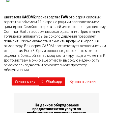
Двигатели
CA6DM2
производства
FAW
это серия силовых
агрегатов объемом 11 литров с рядным расположением
цилиндров. Семейство двигателей имеет топливную систему
Common Rail с насосом высокого давления. Применение
топливной аппаратуры высокого давления позволяет
повысить экономичность и снизить вредные выбросы в
атмосферу. Вся серия CA6DM соответствует экологическим
стандартам Euro 3. Среди основных достоинств можно
выделить большой запас мощности и крутящего момента. К
достоинствам можно еще отнести высокую надежность,
ремонтопригодность и относительную простоту
обслуживания.
Купить в лизинг
Whatsapp
Узнать цену
На данное оборудование
предоставляются услуги по
шефмонтажу и пусконаладочные