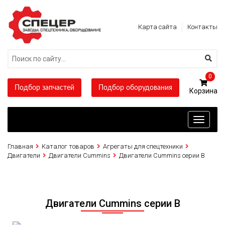
Карта сайта
Контакты
0
Подбор запчастей
Подбор оборудования
Toggle
navigati
Главная
Каталог товаров
Агрегаты для спецтехники
Двигатели
Двигатели Cummins
Двигатели Cummins серии B
Двигатели Cummins серии B