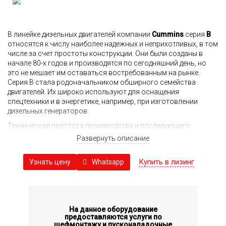
В линейке дизельных двигателей компании
Cummins
серия
B
относятся к числу наиболее надежных и неприхотливых, в том
числе за счет простоты конструкции. Они были созданы в
начале 80-х годов и производятся по сегодняшний день, но
это не мешает им оставаться востребованным на рынке.
Серия B стала родоначальником обширного семейства
двигателей. Их широко используют для оснащения
спецтехники и в энергетике, например, при изготовлении
дизельных генераторов.
Техническая простота производства и последующего
обслуживания превратила эти моторы Cummins в один из
Развернуть описание
любимых образцов китайских производителей, поэтому ими
были серийно выпущены десятки единиц техники и
Купить в лизинг
Whatsapp
Узнать цену
оборудования с такими дизелями.
Особенностью серии выступает сокращение на 40%
количества деталей, что положительно сказывается на
надежности агрегата, его неприхотливости в эксплуатации.
Блок цилиндров не предусматривает гильз, что положительно
На данное оборудование
сказывается на экономичности потребления масла, уровне
предоставляются услуги по
шефмонтажу и пусконаладочные