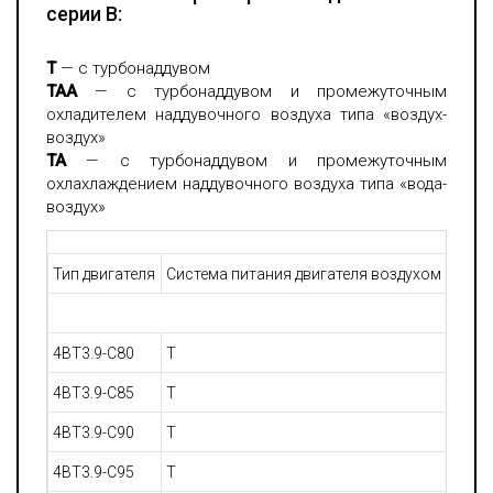
серии B:
Т
— с турбонаддувом
ТАА
— с турбонаддувом и промежуточным
охладителем наддувочного воздуха типа «воздух-
воздух»
ТА
— с турбонаддувом и промежуточным
охлахлаждением наддувочного воздуха типа «вода-
воздух»
Тип двигателя
Система питания двигателя воздухом
Номи
4BT3.9-C80
T
80 / 
4BT3.9-C85
T
85 / 
4BT3.9-C90
T
90 / 
4BT3.9-C95
T
95 / 