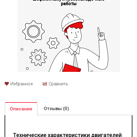
шума во время работы и долговечности двигателя.
работы
Топливная аппаратура компании Bosch представлена
гидромеханическими форсунками и рядными насосами. Такое
сочетание гарантирует простоту и одновременно
надежность. Если к этому добавить еще и общее высокое
качество изготовления дизельных двигателей Cummins, не
возникает вопросов к их надежности. При всем при этом
моторы имеют компактные для своей мощности размеры, а
их обслуживание и ремонт не предусматривает проблем с
поиском запчастей.
Избранное
Сравнить
Отзывы (0)
Описание
Технические характеристики двигателей